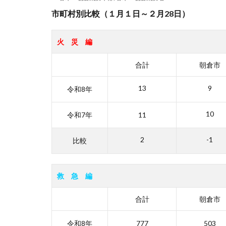
市町村別比較（１月１日～
２月28日）
火 災 編
合計
朝倉市
13
9
令和8年
10
令和7年
11
2
-1
比較
救 急 編
合計
朝倉市
令和8年
777
503