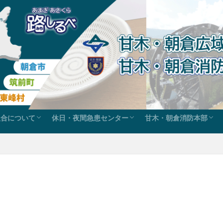
組合について
休日・夜間急患センター
甘木・朝倉消防本部
ス
組合の沿革
組合の事務
組織図
例規集
組織施設案内
休日在宅当番医
歯科休日急患診療
甘木・朝倉消防本部か
申請・届出ダウンロー
火災救急統計・消防年
消防広報-こちら119
管内地図と各庁舎
組織