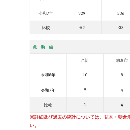
令和7年
829
536
比較
-52
-33
救 助 編
合計
朝倉市
令和8年
10
8
9
令和7年
4
1
比較
4
※詳細及び過去の統計については、甘木・朝倉
い。