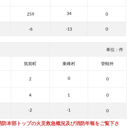
34
259
0
-6
-13
0
単位：件
筑前町
東峰村
管轄外
0
2
0
4
1
0
-2
-1
0
消防本部トップの火災救急概況及び消防年報をご覧下さ