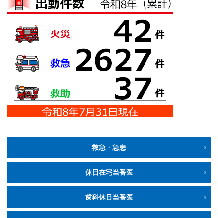
救急・急患
休日在宅当番医
歯科休日当番医