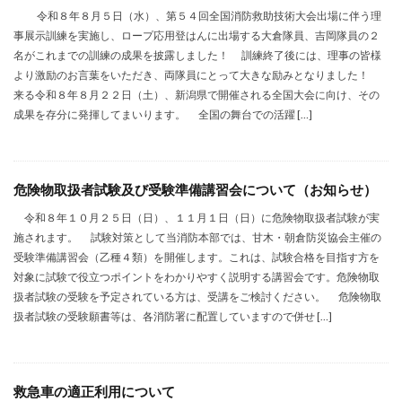
令和８年８月５日（水）、第５４回全国消防救助技術大会出場に伴う理
事展示訓練を実施し、ロープ応用登はんに出場する大倉隊員、吉岡隊員の２
名がこれまでの訓練の成果を披露しました！ 訓練終了後には、理事の皆様
より激励のお言葉をいただき、両隊員にとって大きな励みとなりました！
来る令和８年８月２２日（土）、新潟県で開催される全国大会に向け、その
成果を存分に発揮してまいります。 全国の舞台での活躍 […]
危険物取扱者試験及び受験準備講習会について（お知らせ）
令和８年１０月２５日（日）、１１月１日（日）に危険物取扱者試験が実
施されます。 試験対策として当消防本部では、甘木・朝倉防災協会主催の
受験準備講習会（乙種４類）を開催します。これは、試験合格を目指す方を
対象に試験で役立つポイントをわかりやすく説明する講習会です。危険物取
扱者試験の受験を予定されている方は、受講をご検討ください。 危険物取
扱者試験の受験願書等は、各消防署に配置していますので併せ […]
救急車の適正利用について