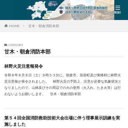
HOME
甘木・朝倉消防本部
CATEGORY
甘木・朝倉消防本部
林野火災注意報発令
令和８年８月８日（土）９時５３分に、朝倉市、筑前町及び東峰村に林野火
災注意報が発令されました。 林野火災の予防上、注意が必要な気象状況と
なりましたので、山林及びその周辺での火の使用（火入れ、たき火等）は行
わないようお願いします。 甘木・朝倉消防本部
第５４回全国消防救助技術大会出場に伴う理事展示訓練を実
施しました