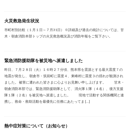
火災救急発生状況
市町村別比較（１月１日～７月31日） ※詳細及び過去の統計については、甘
木・朝倉消防本部トップの火災救急概況及び消防年報をご覧下さい。
緊急消防援助隊を被災地へ派遣しました
昨日、７月２８日（火）１６時２７分頃、熊本県を震源とする最大震度７の
地震が発生し、 朝倉市・筑前町に震度４、東峰村に震度３の揺れが観測され
ました。 被害に遭われた皆さまに心よりお見舞い申し上げます。 甘木・
朝倉消防本部では、緊急消防援助隊として、 消火隊１隊（４名）、後方支援
隊１隊（２名）を被災地へ派遣しました。 現地で活動する関係機関と連
携し、救命・救助活動を最優先に任務にあたってま […]
熱中症対策について（お知らせ）