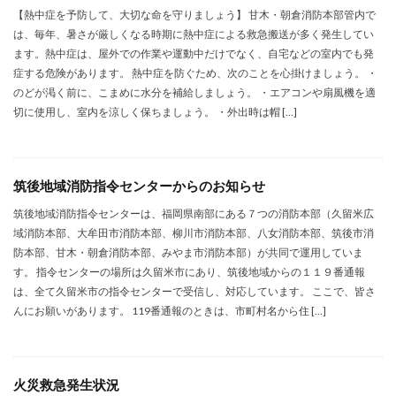
【熱中症を予防して、大切な命を守りましょう】 甘木・朝倉消防本部管内で
は、毎年、暑さが厳しくなる時期に熱中症による救急搬送が多く発生してい
ます。熱中症は、屋外での作業や運動中だけでなく、自宅などの室内でも発
症する危険があります。 熱中症を防ぐため、次のことを心掛けましょう。 ・
のどが渇く前に、こまめに水分を補給しましょう。 ・エアコンや扇風機を適
切に使用し、室内を涼しく保ちましょう。 ・外出時は帽 […]
筑後地域消防指令センターからのお知らせ
筑後地域消防指令センターは、福岡県南部にある７つの消防本部（久留米広
域消防本部、大牟田市消防本部、柳川市消防本部、八女消防本部、筑後市消
防本部、甘木・朝倉消防本部、みやま市消防本部）が共同で運用していま
す。 指令センターの場所は久留米市にあり、筑後地域からの１１９番通報
は、全て久留米市の指令センターで受信し、対応しています。 ここで、皆さ
んにお願いがあります。 119番通報のときは、市町村名から住 […]
火災救急発生状況