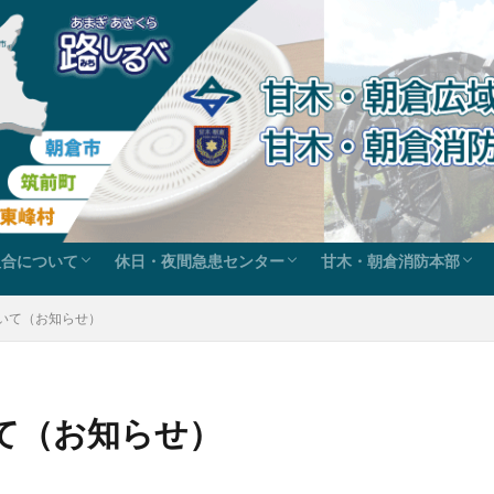
組合について
休日・夜間急患センター
甘木・朝倉消防本部
ス
組合の沿革
組合の事務
組織図
例規集
組織施設案内
休日在宅当番医
歯科休日急患診療
甘木・朝倉消防本部か
申請・届出ダウンロー
火災救急統計・消防年
消防広報-こちら119
管内地図と各庁舎
組織
いて（お知らせ）
て（お知らせ）