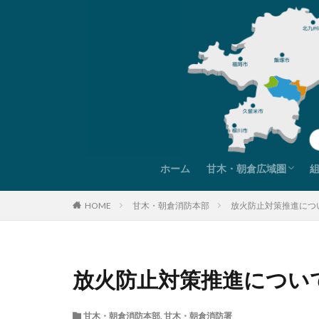
ホーム
甘木・朝倉広域圏
甘木・朝倉広域圏紹介
圏域データ
圏域までの交通アクセ
HOME
甘木・朝倉消防本部
放火防止対策推進につ
放火防止対策推進につい
甘木・朝倉消防本部
,
甘木・朝倉消防署