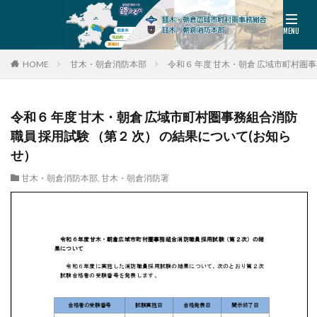
HOME
甘木・朝倉消防本部
令和６ 年度 甘木・朝倉 広域市町村圏事
令和６ 年度 甘木・朝倉 広域市町村圏事務組合消防
職員 採用試験 （第２ 次） の結果について(お知ら
せ）
甘木・朝倉消防本部
,
甘木・朝倉消防署