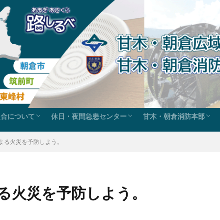
組合について
休日・夜間急患センター
甘木・朝倉消防本部
ス
組合の沿革
組合の事務
組織図
例規集
組織施設案内
休日在宅当番医
歯科休日急患診療
甘木・朝倉消防本部か
申請・届出ダウンロー
火災救急統計・消防年
消防広報-こちら119
管内地図と各庁舎
組織
よる火災を予防しよう。
る火災を予防しよう。